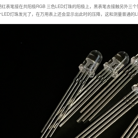
把红表笔接在共阳极RGB 三色LED灯珠的阳极上，黑表笔去接触另外三
个LED灯珠发光了，在万用表上还会显示出此时的压降，这和测量普通的L