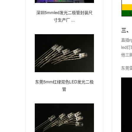
深圳5mmled发光二极管封装尺
寸生产厂 ...
三、
直插r
le
他三
东莞
东莞5mm红绿双色LED发光二极
管