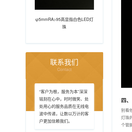
φ5mmRA>95高显指白色LED灯
珠
联系我们
Contact
“客户为根，服务为本”深深
铭刻在心中，时时微笑、处
四、
处用心的服务品质在无线电
别看他
波中传递，让数以万计的客
灯珠
户更加信赖我们。
个管