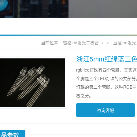
当前位置 :
雷格led发光二极管
>
直插led发
浙江5mm红绿蓝三色
rgb led灯珠有四个管脚，其
个脚是三个LED灯珠的公共部分
灯珠的第二个管脚，这种RGB三
极之分。
咨询客服
产品参数