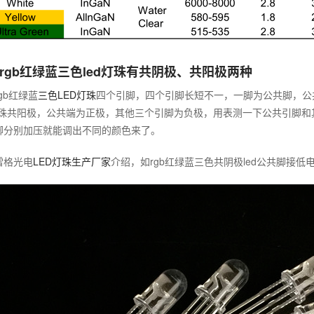
rgb红绿蓝三色led灯珠有共阴极、共阳极两种
gb红绿蓝
三色LED灯珠
四个引脚，四个引脚长短不一，一脚为公共脚，公共
d灯珠共阳极，公共端为正极，其他三个引脚为负极，用表测一下公共引脚
脚分别加压就能调出不同的颜色来了。
雷格光电
LED灯珠生产厂家
介绍，如rgb红绿蓝三色共阴极led公共脚接低