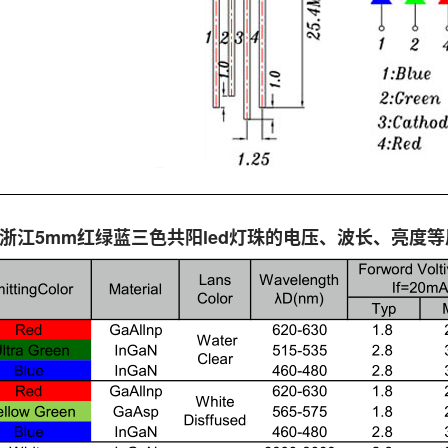
浙江5mm红绿蓝三色共阳led灯珠的电压、波长、亮度