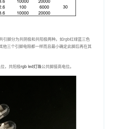
引脚分为共阴极和共阳极两种。如rgb红绿蓝三色
和其他三个引脚电阻都一样而且最小确定此脚后再在其
电位，共阳极
rgb led灯珠
公共脚接高电位。