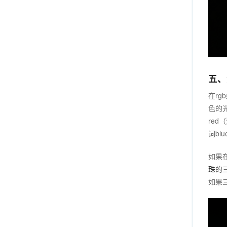
五、
在r
色的
re
词bl
如果
珠
的
如果