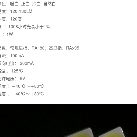
颜色：暖白 正白 冷白 自然白
度：120-130LM
度：120度
 ：1008小时光衰小于1%
 ：1W
数：常规显指：RA>80；高显指：RA>95
流：100mA
向电流： 200mA
结温 ：125℃
许电压： 5V
度 ：－40℃～＋80℃
度 ：－40℃～＋80℃