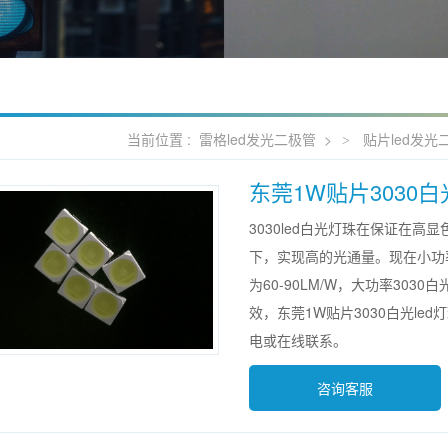
当前位置 :
雷格led发光二极管
>
贴片led发光
东莞1W贴片3030白
3030led白光灯珠在保证在高显色
下，实现高的光通量。现在小功率
为60-90LM/W，大功率3030白
效，东莞1W贴片3030白光le
电或在线联系。
咨询客服