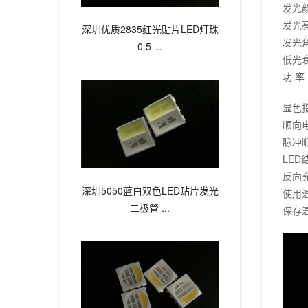
发光
发光亮
深圳优质2835红光贴片LED灯珠
发光角
0.5 ...
低光衰
功 率
显色指
顺向电
脉冲顺
LED
反向允
深圳5050蓝白双色LED贴片发光
使用温
二极管 ...
保存温