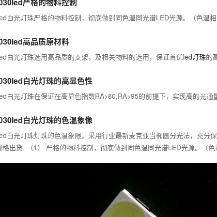
030led严格的物料控制
0led白光灯珠严格的物料控制，彻底做到同色温同光谱LED光源。（色温
030led高品质原材料
30led白光灯珠选用高品质的支架，及相关物料的选用，保证首优
led灯珠
的
3030led白光灯珠的高显色性
0led白光灯珠在保证在高显色指数RA>80,RA>95的前提下，实现高的
3030led白光灯珠的色温象像
30led白光灯珠灯珠的色温象限，采用行业最新麦克亚当椭圆分光法，充
规格出货. （1） 严格的物料控制，彻底做到同色温同光谱LED光源。（色