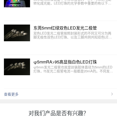
转化成光能，LED灯珠的光学参数中重要的有以下几
个方面：光通量、发光效率、发光强度、光强分布以
及波长。本文介绍如何用万用表检测LED发光二极管
的好坏。
东莞5mm红绿双色LED发光二极管
双色LED发光二极管按照封装形式的不同又可分为两
脚无极性双色LED灯珠、以及三脚共阴共阳双色LED
灯珠以及四脚双色LED三种。本文主要介绍双色LED
发光二极管有哪些结构和形式。
φ5mmRA>95高显指白色LED灯珠
φ5mm发光二极管也就是封装胶体直径为5mm的LED
灯珠，f5发光二极管电流一般都是20mA的。不同发光
颜色的φ5mm发光二极管制作材料不同，工作电压也
不相同。本文东莞LED发光二极管厂家介绍LED的封
装形式。
查看更多
对我们产品是否有兴趣？