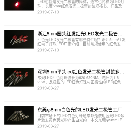
LED也就是发光二极管的简称，通常也简称为LED灯
珠，长度5mm红色发光二极管封装规格书、样品及报
价；本文介绍LED红色发光二极管做电源指示灯。更
2019-07-10
多型号、颜色的5mm发光二极管封装产品欢迎来电或
在线咨询
浙江5mm圆头红发红光LED发光二极管波长
红色光LED发光二极管有哪些特性呢？浙江5mm红发
红电子灯珠LED厂家介绍，目前常规使用的红色发光
二极管波长主要为620-630NM，红色光LED常规驱动
2019-07-10
电压为1.8-2.6V。
深圳5mm平头led红色发光二极管封装多少钱
常规LED红色灯珠波长为620-630NM、电压为1.8-
2.6V，反极性的LED红色灯珠与正极性的LED红色发
光二极管灯珠封装的区别是反极性晶片正极在下面，
2019-03-27
负极在上面。
东莞φ5mm白色光的LED发光二极管工厂
目前市场上的LED白色灯珠通常都是使用蓝光LED晶
片激发黄色荧光粉产生白光的，本文东莞φ5mmLED
白色灯珠厂家介绍白色的发光二极管的发光原理和封
2019-03-27
装形式。