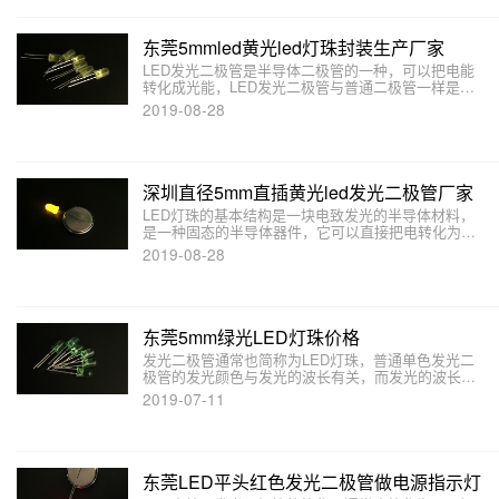
东莞5mmled黄光led灯珠封装生产厂家
LED发光二极管是半导体二极管的一种，可以把电能
转化成光能，LED发光二极管与普通二极管一样是由
一个PN结组成，也具有单向导电性.本文介绍LED灯
2019-08-28
珠的主要波长。
深圳直径5mm直插黄光led发光二极管厂家
LED灯珠的基本结构是一块电致发光的半导体材料，
是一种固态的半导体器件，它可以直接把电转化为
光。本文介绍各种颜色LED发光二极管的工作电压。
2019-08-28
东莞5mm绿光LED灯珠价格
发光二极管通常也简称为LED灯珠，普通单色发光二
极管的发光颜色与发光的波长有关，而发光的波长又
取决于制发光二极管造发光二极管所用的半导体材
2019-07-11
料。
东莞LED平头红色发光二极管做电源指示灯