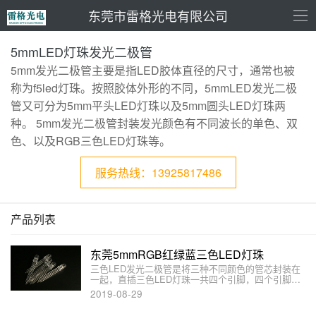
东莞市雷格光电有限公司
5mmLED灯珠发光二极管
5mm发光二极管主要是指LED胶体直径的尺寸，通常也被
称为f5led灯珠。按照胶体外形的不同，5mmLED发光二极
管又可分为5mm平头LED灯珠以及5mm圆头LED灯珠两
种。 5mm发光二极管封装发光颜色有不同波长的单色、双
色、以及RGB三色LED灯珠等。
服务热线：13925817486
产品列表
东莞5mmRGB红绿蓝三色LED灯珠
三色LED发光二极管是将三种不同颜色的管芯封装在
一起，直插三色LED灯珠一共四个引脚，四个引脚长
短不一，最长的引脚为公共脚，按照公共引脚极性的
2019-08-29
不同有共阴、共阳接法。