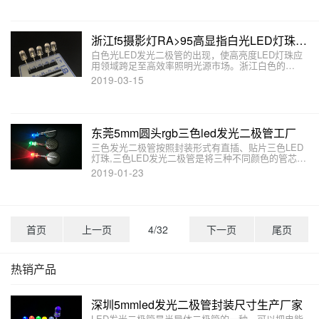
浙江f5摄影灯RA>95高显指白光LED灯珠厂家
白色光LED发光二极管的出现，使高亮度LED灯珠应
用领域跨足至高效率照明光源市场。浙江白色的
F5LED灯珠厂家介绍白光LED发光二极管的发光原理
2019-03-15
和封装形式,浙江5mm白光LED灯珠f5白色发光二极管
规格书、样品及报价欢迎来电或在线咨询。
东莞5mm圆头rgb三色led发光二极管工厂
三色发光二极管按照封装形式有直插、贴片三色LED
灯珠,三色LED发光二极管是将三种不同颜色的管芯封
装在一起，直插三色LED灯珠一共四个引脚，四个引
2019-01-23
脚长短不一，按照公共脚极性的不同，5mmRGB
LED灯珠又可分为共阳和共阴两种。
首页
上一页
4/32
下一页
尾页
热销产品
深圳5mmled发光二极管封装尺寸生产厂家
LED发光二极管是半导体二极管的一种，可以把电能