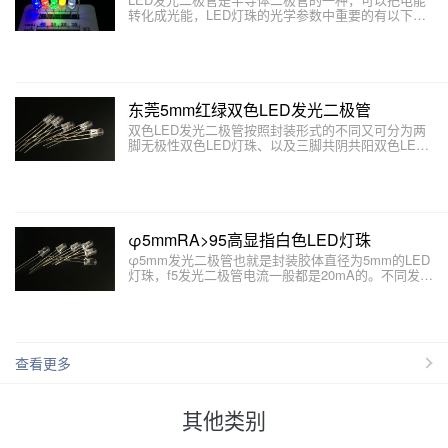
转化成光能，LED灯珠的光学参数中重要的有以下几
个方面：光通量、发光效率、发光强度、光强分布以
及波长。本文介绍如何用万用表检测LED发光二极管
的好坏。
东莞5mm红绿双色LED发光二极管
双色LED发光二极管按照封装形式的不同又可分为两
脚无极性双色LED灯珠、以及三脚共阴共阳双色LED
灯珠以及四脚双色LED三种。本文主要介绍双色LED
发光二极管有哪些结构和形式。
φ5mmRA>95高显指白色LED灯珠
φ5mm发光二极管也就是封装胶体直径为5mm的LED
灯珠，f5发光二极管电流一般都是20mA的。不同发光
颜色的φ5mm发光二极管制作材料不同，工作电压也
不相同。本文东莞LED发光二极管厂家介绍LED的封
装形式。
查看更多
其他类别