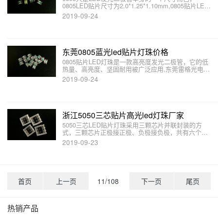
0805LED贴片尺寸为2.0*1.25*1.10mm,0805贴片LED
灯珠具体应用参数需要看LED所需的发光颜色，不同
2019-09-24
颜色的LED所发出光的波长不一样，光电参数也不一
样。
东莞0805蓝光led贴片灯珠价格
0805贴片LED灯珠是一款高亮度发光二极管，它的低
热量、高亮度、坚固耐用被广泛应用,东莞雷格光电
LED贴片灯珠封装厂家介绍，0805贴片发光二极管的
2019-09-24
限制电流大小需要根据你外接电压大小及串接电阻阻
值大小来确定。
浙江5050三芯贴片高光led灯珠厂家
5050三芯LED贴片灯珠采用三颗芯片并联封装的方
式，三颗芯片正极接正极、负极接负极，共有六个引
脚。5050三芯LED贴片灯珠​电流是三颗芯片的电流
2019-09-23
和，一颗芯片最大电流20mA,因此，5050三芯LED贴
片灯珠的电流为60mA,功率为0.2W.
首页
上一页
11/108
下一页
尾页
热销产品