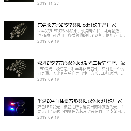
本文主要介绍双色LED发光二极管有哪些结构和形
2019-11-27
式，以及5mm直插红绿双色LED灯珠的发光原理。
东莞长方形2*5*7共阳led灯珠生产厂家
234方形LED灯珠体积小、使用寿命长、耗电量低、
坚固耐用可适用于各式普通的电子设备，例如充电
器、户外看板、电器产品指示、汽车仪表、背光源产
2019-09-16
品等产品上。
深圳2*5*7方形双色led发光二极管生产厂家
LED发光二极管是一种半导体元器件，只能往一个方
向导通，因此具有单向导电性。方形LED灯珠适用于
各种仪器、开关、图标背光及一般状态指示应用，本
2019-09-16
文介绍双色LED发光二极管有哪些结构和形式。
平湖234直插长方形共阳双色led灯珠厂家
双色LED发光二极管之所以能发出两种颜色的光，主
要是用了两颗不同颜色的芯片封装在同一个支架内。
长方形led发光二极管具有大角度、散光型特点，广泛
2019-09-16
适用于各种仪器、开关、图标背光及一般状态指示应
用。