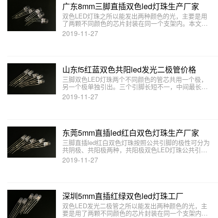
广东8mm三脚直插双色led灯珠生产厂家
双色LED灯珠之所以能发出两种颜色的光，主要是用
了两颗不同颜色的芯片封装在同一个支架内。本文主
要介绍双色LED灯珠有哪些结构和形式，以及三脚共
2019-11-27
阴共阳极双色LED灯珠的发光原理。
山东f5红蓝双色共阳led发光二极管价格
三脚双色LED灯珠两个不同颜色的管芯共用一个极，
另一个极单独引出。三个引脚长短不一，中间最长的
公共脚为公共端。三脚双色LED灯珠除了两种本色光
2019-11-27
之外，还有一种合成的混色光，所以双色LED灯珠可
以发出三种颜色的光。
东莞5mm直插led红白双色灯珠生产厂家
三脚直插led红白双色灯珠按照公共引脚的极性可分为
共阴极、共阳极两种，共阳极双色LED灯珠公共引脚
为正极，两端引脚为负极，本文介绍5mm直插led红
2019-11-27
白双色灯珠的发光原理。
深圳5mm直插红绿双色led灯珠工厂
双色LED发光二极管之所以能发出两种颜色的光，主
要是用了两颗不同颜色的芯片封装在同一个支架内。