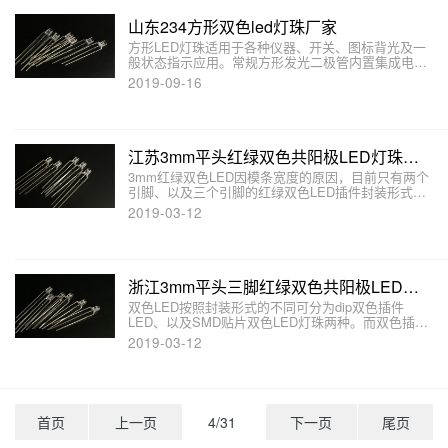
山东234方形双色led灯珠厂家
方形LED灯珠适用于各种仪器、开关、图标背光及一
般状态指示应用。常规方形发光二极管内置集成电阻
和低电流LED灯珠供选择，颜色包括绿色、红色、黄
2019-09-16
色、白色、蓝色及橙色。
江苏3mm平头红绿双色共阳极LED灯珠生产厂家
3mm红绿双色LED因模条宽度的原因，目前只有两个
引脚、以及三个引脚的红绿双色LED插件封装形式。
本文江苏红绿共阴双色发光二极管生产厂家介绍双色
2019-03-12
LED共阳极、共阴极LED发光二极管。
浙江3mm平头三脚红绿双色共阳极LED灯珠工厂
双色LED按照封装形式的不同可分为dip双色插件
LED、以及SMD贴片双色LED灯珠两种。而双色插件
LED发光二极管又可分为两脚无极双色、三脚双色
2019-03-12
LED发光二极管、以及四脚双色LED灯珠等等，如
3mm三脚红绿双色共阳极发光二极管封装公共端引脚
为正极接电源正极。
首页
上一页
4/31
下一页
尾页