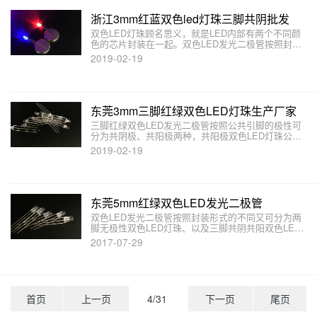
浙江3mm红蓝双色led灯珠三脚共阴批发
双色LED灯珠顾名思义，就是LED内部有两个不同颜
色的芯片封装在一起。双色LED发光二极管按照封装
形式的不同可分为两脚无极性双色LED、三脚双色、
2019-02-19
四脚双色LED灯珠，3mm两脚无极、三脚红蓝双色发
光二极管规格书、样品及报价欢迎来电或在线咨询。
东莞3mm三脚红绿双色LED灯珠生产厂家
三脚红绿双色LED发光二极管按照公共引脚的极性可
分为共阴极、共阳极两种，共阳极双色LED灯珠公共
引脚为正极，两端引脚为负极。如三脚红绿双色共阳
2019-02-19
LED灯珠，一般两端的直脚对应红色，斜脚对应绿
色。
东莞5mm红绿双色LED发光二极管
双色LED发光二极管按照封装形式的不同又可分为两
脚无极性双色LED灯珠、以及三脚共阴共阳双色LED
灯珠以及四脚双色LED三种。本文主要介绍双色LED
2017-07-29
发光二极管有哪些结构和形式。
首页
上一页
4/31
下一页
尾页