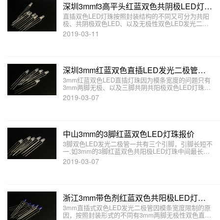
深圳3mmf3高平头红蓝双色共阴极LED灯珠工厂
直插双色LED灯珠按照封装结构的不同又可分为共阳
极、共阴极双色LED、以及无极性双色LED发光二极
管等。本文介绍3mm红绿双色LED灯珠有哪些结构和
2019-03-11
分类
深圳3mm红蓝双色直插LED发光二极管型号
3mm红蓝双色LED直插灯珠因为模条宽度的问题只有
3mm两脚无极、以及三脚共阴共阳极双色LED灯珠两
种封装形式。红蓝共阳双色LED发光二极管公共端引
2019-03-07
脚为正极，而四脚双色LED发光二极管就是左边两只
引脚和右边两只引脚分别构成两种回路，
中山3mm的3脚红蓝双色LED灯珠报价
3脚双色LED发光二极管一共有三个引脚，引脚长短不
一,如3mm的3脚红蓝双色共阳极LED灯珠中间最长的
公共端引脚为正极，中山3mm双色共阳极LED红蓝灯
2019-03-07
珠报价欢迎来电或在线咨询。
浙江3mm带色剂红蓝双色共阳极LED灯珠工厂
3mm直插式双色LED发光二极管因模条宽度限制的原
因，按照封装形式的不同有3mm两脚无极性双色直插