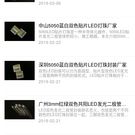
式LED灯珠、以及3mm三脚双色共阳极共阴极LED发
2019-03-06
光二极管两种。3mm共阳极LED红蓝双色连体灯珠中
间最长的公共端引脚为正极。
中山5050蓝白双色贴片LED灯珠厂家
5050LED贴片灯珠是一种半导体元器件，5050LED贴
片发光二极管体积较小、做工精细，本文介绍5050蓝
白双色LED贴片发光二极管封装结构及特点。
2019-02-22
深圳5050蓝白双色贴片LED灯珠封装厂家
双色LED封装可以分为直插型、贴片型双色LED发光
二极管两种不同的封装形式。LED贴片灯珠相对于直
插LED来说尺寸更小，因此可以在更小的空间封装更
2019-02-21
多LED芯片，本文介绍深圳5050蓝白双色贴片LED灯
珠产品特性。
广州3mm红绿双色共阳LED发光二极管封装厂家
LED双色发光二极管封装顾名思义，也就是两个不同
颜色的LED灯珠封装在一起，三脚双色发光二极管也
有共阴极和共阳极之分，如3mm红绿双色共阳LED灯
2019-02-21
珠是把红色、绿色两种颜色的芯片封装在一起，中间
最长的引脚为红色和绿色共用的正极。